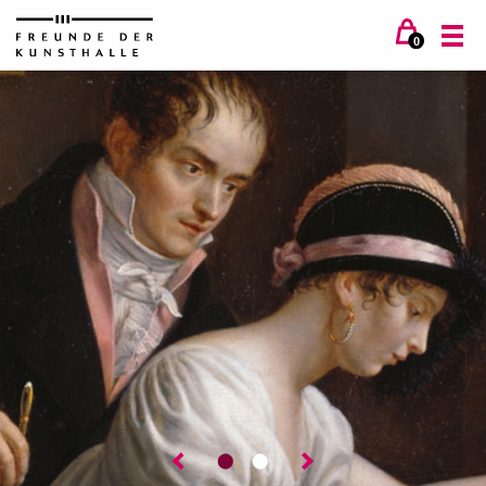
0
⬤
⬤