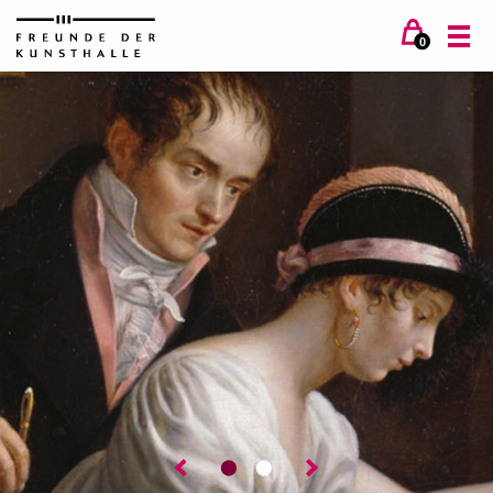
0
⬤
⬤