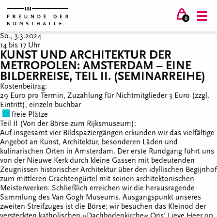
0
So., 3.3.2024
14 bis 17 Uhr
KUNST UND ARCHITEKTUR DER
METROPOLEN: AMSTERDAM – EINE
BILDERREISE, TEIL II. (SEMINARREIHE)
Kostenbeitrag:
29 Euro pro Termin, Zuzahlung für Nichtmitglieder 3 Euro (zzgl.
Eintritt), einzeln buchbar
freie Plätze
Teil II (Von der Börse zum Rijksmuseum):
Auf insgesamt vier Bildspaziergängen erkunden wir das vielfältige
Angebot an Kunst, Architektur, besonderen Läden und
kulinarischen Orten in Amsterdam. Der erste Rundgang führt uns
von der Nieuwe Kerk durch kleine Gassen mit bedeutenden
Zeugnissen historischer Architektur über den idyllischen Begijnhof
zum mittleren Grachtengürtel mit seinen architektonischen
Meisterwerken. Schließlich erreichen wir die herausragende
Sammlung des Van Gogh Museums. Ausgangspunkt unseres
zweiten Streifzuges ist die Börse; wir besuchen das Kleinod der
versteckten katholischen »Dachbodenkirche« Ons‘ Lieve Heer op