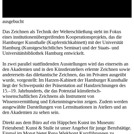
ausgebucht
Das Zeichnen als Technik der Welterschließung steht im Fokus
eines institutionenübergreifenden Kooperationsprojekts, das die
Hamburger Kunsthalle (Kupferstichkabinett) mit der Universität
Hamburg (Kunstgeschichtliches Seminar) und der Staats- und
Universitätsbibliothek Hamburg entwickelt.
In zwei parallel stattfindenden Ausstellungen wird das einerseits an
den Akademien und in den Künstlerateliers erlernte Zeichnen sowie
andererseits das dilettantische Zeichnen, das im Privaten ausgeübt
wurde, vorgestellt: Im Harzen-Kabinett der Hamburger Kunsthalle
liegt der Schwerpunkt der Präsentation auf Handzeichnungen des
15.–19. Jahrhunderts, die das Potenzial künstlerisch-
wissenschaftlichen Zeichnens als Instrument von
Wissensvermittlung und Erkenntnisgewinn zeigen. Zudem werden
ausgewählte Darstellungen von Lernsituationen in Ateliers und an
den Akademien zu sehen sein.
Direkt aus dem Büro auf ein Häppchen Kunst ins Museum:
Feierabend: Kunst & Stulle ist unser Angebot für junge Berufstätige.
Einmal im Monat bietet Rena Wiekhorst Kurzführungen zu