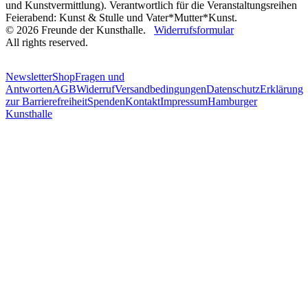
und Kunstvermittlung). Verantwortlich für die Veranstaltungsreihen
Feierabend: Kunst & Stulle und Vater*Mutter*Kunst.
© 2026 Freunde der Kunsthalle.
Widerrufsformular
All rights reserved.
Newsletter
Shop
Fragen und
Antworten
AGB
Widerruf
Versandbedingungen
Datenschutz
Erklärung
zur Barrierefreiheit
Spenden
Kontakt
Impressum
Hamburger
Kunsthalle