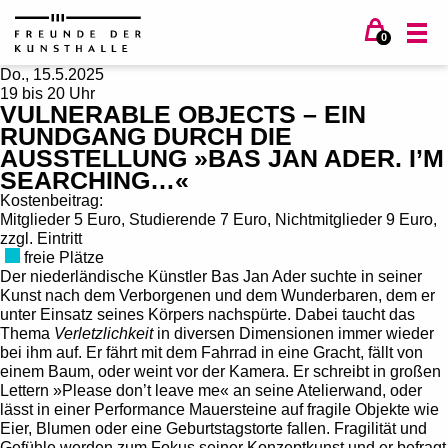
0
Do., 15.5.2025
19 bis 20 Uhr
VULNERABLE OBJECTS – EIN
RUNDGANG DURCH DIE
AUSSTELLUNG »BAS JAN ADER. I’M
SEARCHING…«
Kostenbeitrag:
Mitglieder 5 Euro, Studierende 7 Euro, Nichtmitglieder 9 Euro,
zzgl. Eintritt
freie Plätze
Der niederländische Künstler Bas Jan Ader suchte in seiner
Kunst nach dem Verborgenen und dem Wunderbaren, dem er
unter Einsatz seines Körpers nachspürte. Dabei taucht das
Thema
Verletzlichkeit
in diversen Dimensionen immer wieder
bei ihm auf. Er fährt mit dem Fahrrad in eine Gracht, fällt von
einem Baum, oder weint vor der Kamera. Er schreibt in großen
Lettern »Please don’t leave me« an seine Atelierwand, oder
lässt in einer Performance Mauersteine auf fragile Objekte wie
Eier, Blumen oder eine Geburtstagstorte fallen. Fragilität und
Gefühle werden zum Fokus seiner Konzeptkunst und er befragt