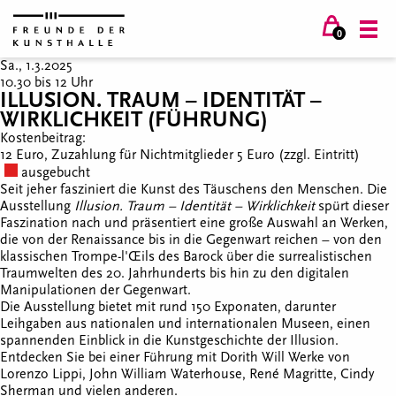
0
Sa., 1.3.2025
10.30 bis 12 Uhr
ILLUSION. TRAUM – IDENTITÄT –
WIRKLICHKEIT (FÜHRUNG)
Kostenbeitrag:
12 Euro, Zuzahlung für Nichtmitglieder 5 Euro (zzgl. Eintritt)
ausgebucht
Seit jeher fasziniert die Kunst des Täuschens den Menschen. Die
Ausstellung
Illusion. Traum – Identität – Wirklichkeit
spürt dieser
Faszination nach und präsentiert eine große Auswahl an Werken,
die von der Renaissance bis in die Gegenwart reichen – von den
klassischen Trompe-l'Œils des Barock über die surrealistischen
Traumwelten des 20. Jahrhunderts bis hin zu den digitalen
Manipulationen der Gegenwart.
Die Ausstellung bietet mit rund 150 Exponaten, darunter
Leihgaben aus nationalen und internationalen Museen, einen
spannenden Einblick in die Kunstgeschichte der Illusion.
Entdecken Sie bei einer Führung mit Dorith Will Werke von
Lorenzo Lippi, John William Waterhouse, René Magritte, Cindy
Sherman und vielen anderen.