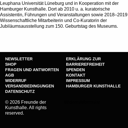
Leuphana Universität Lüneburg und in Kooperation mit der
Hamburger Kunsthalle. Dort ab 2010 u. a. kuratorische
Assistentin, Führungen und Veranstaltungen sowie 2018–2019
Wissenschaftliche Mitarbeiterin und Co-Kuratorin der
Jubiläumsausstellung zum 150. Geburtstag des Museums.
NEWSLETTER
ERKLÄRUNG ZUR
SHOP
BARRIEREFREIHEIT
FRAGEN UND ANTWORTEN
SPENDEN
AGB
KONTAKT
WIDERRUF
IMPRESSUM
VERSANDBEDINGUNGEN
HAMBURGER KUNSTHALLE
DATENSCHUTZ
© 2026 Freunde der
Widerrufsformular
Kunsthalle. All rights
reserved.