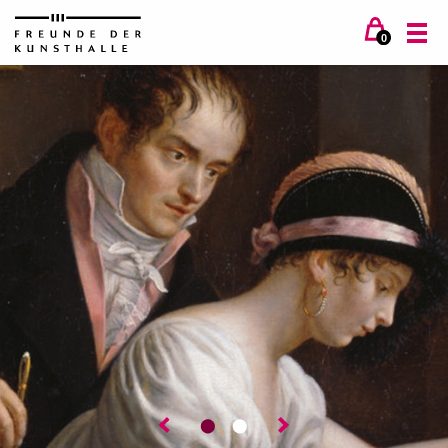
0
⬤
⬤