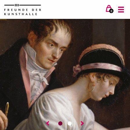
0
⬤
⬤