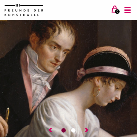
0
⬤
⬤