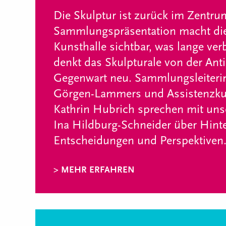
Die Skulptur ist zurück im Zentru
Sammlungspräsentation macht d
Kunsthalle sichtbar, was lange ve
denkt das Skulpturale von der Anti
Gegenwart neu. Sammlungsleiteri
Görgen-Lammers und Assistenzkur
Kathrin Hubrich sprechen mit uns
Ina Hildburg-Schneider über Hint
Entscheidungen und Perspektiven
> MEHR ERFAHREN