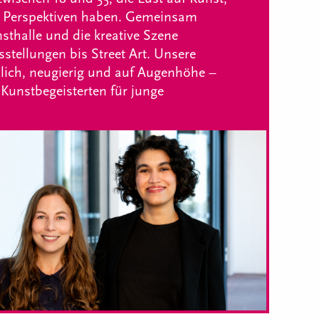
 Perspektiven haben. Gemeinsam
sthalle und die kreative Szene
tellungen bis Street Art. Unsere
lich, neugierig und auf Augenhöhe –
 Kunstbegeisterten für junge