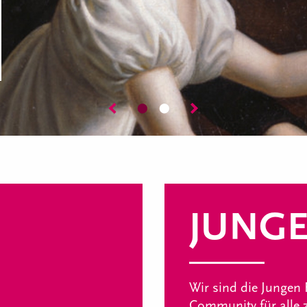
⬤
⬤
JUNGE
Wir sind die Jungen 
Community für alle z