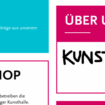
ÜBER 
eiträge aus unserem
HOP
betreiben die
er Kunsthalle.