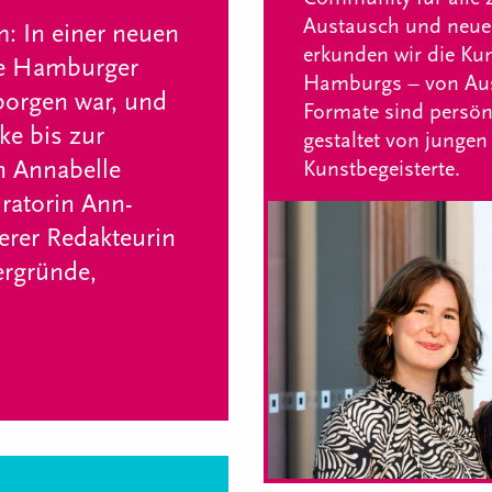
Austausch und neue
m: In einer neuen
erkunden wir die Kun
ie Hamburger
Hamburgs – von Auss
rborgen war, und
Formate sind persön
ke bis zur
gestaltet von jungen
n Annabelle
Kunstbegeisterte.
atorin Ann-
erer Redakteurin
ergründe,
.