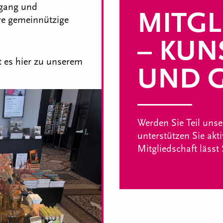
ngang und
MITGL
re gemeinnützige
– KUN
 es hier zu unserem
UND G
Werden Sie Teil uns
unterstützen Sie akt
Mitgliedschaft lässt