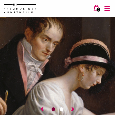
0
⬤
⬤