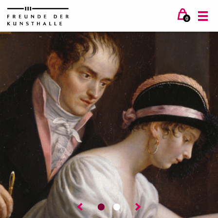
0
⬤
⬤