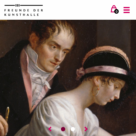
0
⬤
⬤