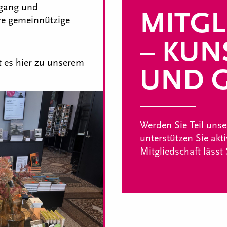
ngang und
MITGL
re gemeinnützige
– KUN
 es hier zu unserem
UND G
Werden Sie Teil uns
unterstützen Sie akt
Mitgliedschaft lässt