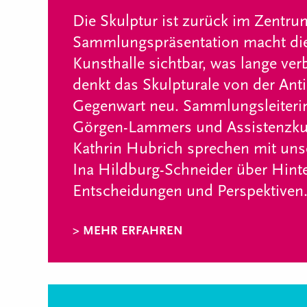
Die Skulptur ist zurück im Zentru
Sammlungspräsentation macht d
Kunsthalle sichtbar, was lange ve
denkt das Skulpturale von der Anti
Gegenwart neu. Sammlungsleiteri
Görgen-Lammers und Assistenzkur
Kathrin Hubrich sprechen mit uns
Ina Hildburg-Schneider über Hint
Entscheidungen und Perspektiven
> MEHR ERFAHREN