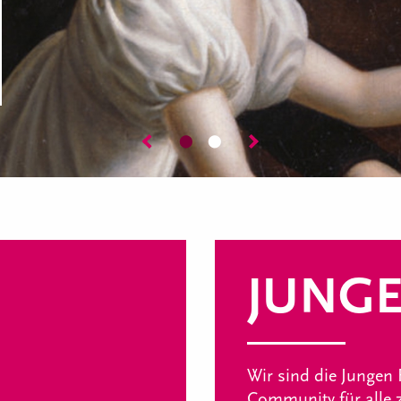
⬤
⬤
JUNGE
Wir sind die Jungen 
Community für alle z