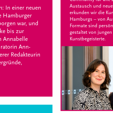
Austausch und neue
m: In einer neuen
erkunden wir die Kun
ie Hamburger
Hamburgs – von Auss
rborgen war, und
Formate sind persön
ke bis zur
gestaltet von jungen
n Annabelle
Kunstbegeisterte.
atorin Ann-
erer Redakteurin
ergründe,
.