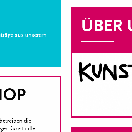
ÜBER 
eiträge aus unserem
HOP
betreiben die
er Kunsthalle.