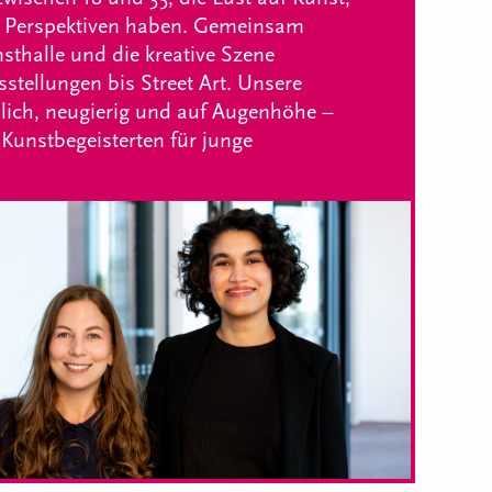
 Perspektiven haben. Gemeinsam
sthalle und die kreative Szene
tellungen bis Street Art. Unsere
lich, neugierig und auf Augenhöhe –
 Kunstbegeisterten für junge