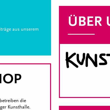
ÜBER 
eiträge aus unserem
HOP
betreiben die
er Kunsthalle.