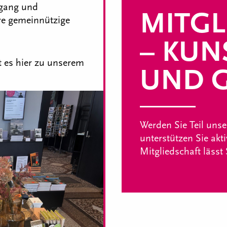
ngang und
MITGL
re gemeinnützige
– KUN
 es hier zu unserem
UND G
Werden Sie Teil uns
unterstützen Sie akt
Mitgliedschaft lässt