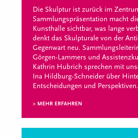
Die Skulptur ist zurück im Zentru
Sammlungspräsentation macht d
Kunsthalle sichtbar, was lange ve
denkt das Skulpturale von der Anti
Gegenwart neu. Sammlungsleiteri
Görgen-Lammers und Assistenzkur
Kathrin Hubrich sprechen mit uns
Ina Hildburg-Schneider über Hint
Entscheidungen und Perspektiven
> MEHR ERFAHREN