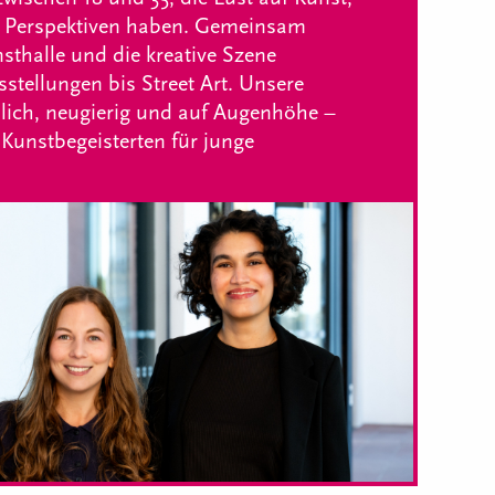
 Perspektiven haben. Gemeinsam
sthalle und die kreative Szene
tellungen bis Street Art. Unsere
lich, neugierig und auf Augenhöhe –
 Kunstbegeisterten für junge