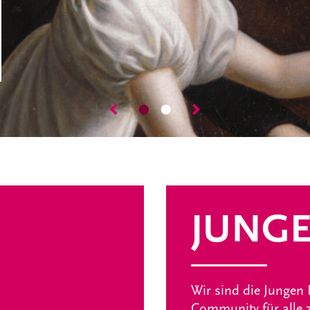
⬤
⬤
JUNGE
Wir sind die Jungen 
Community für alle z