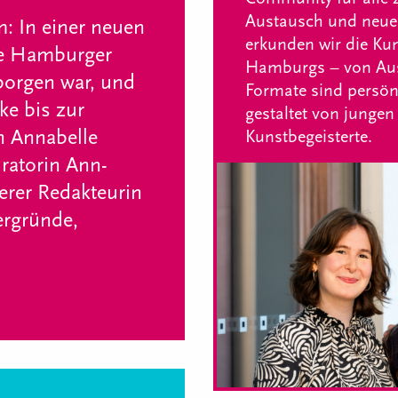
Austausch und neue
m: In einer neuen
erkunden wir die Kun
ie Hamburger
Hamburgs – von Auss
rborgen war, und
Formate sind persön
ke bis zur
gestaltet von jungen
n Annabelle
Kunstbegeisterte.
atorin Ann-
erer Redakteurin
ergründe,
.