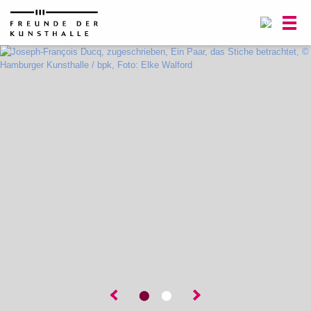
0
⬤
⬤