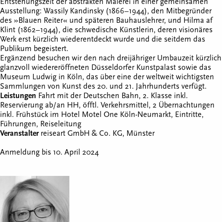
Entstehungszeit der abstrakten Malerei in einer gemeinsamen
Ausstellung: Wassily Kandinsky (1866–1944), den Mitbegründer
des »Blauen Reiter« und späteren Bauhauslehrer, und Hilma af
Klint (1862–1944), die schwedische Künstlerin, deren visionäres
Werk erst kürzlich wiederentdeckt wurde und die seitdem das
Publikum begeistert.
Ergänzend besuchen wir den nach dreijähriger Umbauzeit kürzlich
glanzvoll wiedereröffneten Düsseldorfer Kunstpalast sowie das
Museum Ludwig in Köln, das über eine der weltweit wichtigsten
Sammlungen von Kunst des 20. und 21. Jahrhunderts verfügt.
Leistungen
Fahrt mit der Deutschen Bahn, 2. Klasse inkl.
Reservierung ab/an HH, öfftl. Verkehrsmittel, 2 Übernachtungen
inkl. Frühstück im Hotel Motel One Köln-Neumarkt, Eintritte,
Führungen, Reiseleitung
Veranstalter
reiseart GmbH & Co. KG, Münster
Anmeldung bis 10. April 2024