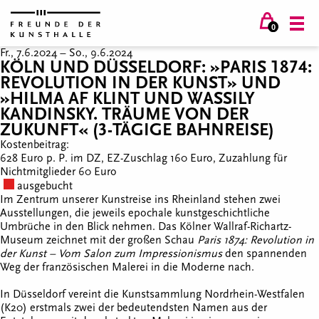
0
Fr., 7.6.2024 –
So., 9.6.2024
KÖLN UND DÜSSELDORF: »PARIS 1874:
REVOLUTION IN DER KUNST» UND
»HILMA AF KLINT UND WASSILY
KANDINSKY. TRÄUME VON DER
ZUKUNFT« (3-TÄGIGE BAHNREISE)
Kostenbeitrag:
628 Euro p. P. im DZ, EZ-Zuschlag 160 Euro, Zuzahlung für
Nichtmitglieder 60 Euro
ausgebucht
Im Zentrum unserer Kunstreise ins Rheinland stehen zwei
Ausstellungen, die jeweils epochale kunstgeschichtliche
Umbrüche in den Blick nehmen. Das Kölner Wallraf-Richartz-
Museum zeichnet mit der großen Schau
Paris 1874: Revolution in
der Kunst – Vom Salon zum Impressionismus
den spannenden
Weg der französischen Malerei in die Moderne nach.
In Düsseldorf vereint die Kunstsammlung Nordrhein-Westfalen
(K20) erstmals zwei der bedeutendsten Namen aus der