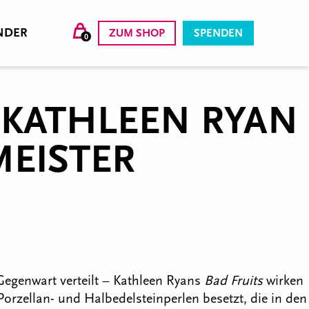
NDER
ZUM SHOP
SPENDEN
0
 KATHLEEN RYAN
MEISTER
egenwart verteilt – Kathleen Ryans
Bad Fruits
wirken
 Porzellan- und Halbedelsteinperlen besetzt, die in den