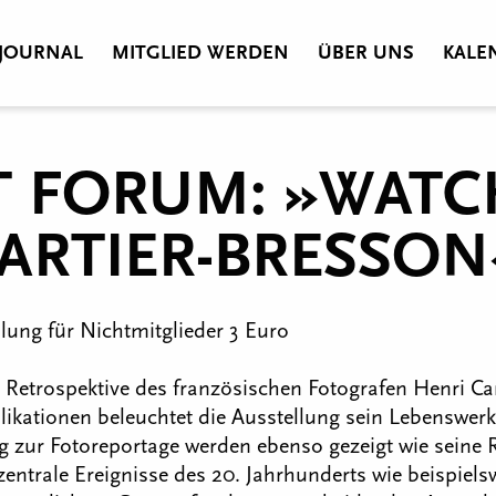
JOURNAL
MITGLIED WERDEN
ÜBER UNS
KALE
T FORUM: »WATC
CARTIER-BRESSO
hlung für Nichtmitglieder 3 Euro
 Retrospektive des französischen Fotografen Henri Ca
ikationen beleuchtet die Ausstellung sein Lebenswerk 
ung zur Fotoreportage werden ebenso gezeigt wie sein
entrale Ereignisse des 20. Jahrhunderts wie beispiel