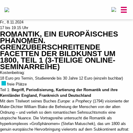
0
Fr., 8.11.2024
17 bis 19.15 Uhr
ROMANTIK, EIN EUROPÄISCHES
PHÄNOMEN.
GRENZÜBERSCHREITENDE
FACETTEN DER BILDKUNST UM
1800, TEIL 1 (3-TEILIGE ONLINE-
SEMINARREIHE)
Kostenbeitrag:
18 Euro pro Termin, Studierende bis 30 Jahre 12 Euro (einzeln buchbar)
freie Plätze
Teil 1:
Begriff, Periodisierung, Kartierung der Romantik und ihre
Kernländer England, Frankreich und Deutschland
Mit dem Titelwort seines Buches
Europe: a Prophecy
(1794) visionierte der
Maler-Dichter William Blake die Befreiung der Menschen von der alten
Ordnung – und verlieh so dem romantischen Sehnsuchtsmotiv eine
utopische Nuance. Die Vortragsreihe untersucht die Romantik als
hyperkomplexes »Großphänomen« (Stefan Matuschek), das um 1800 als
genuin europäische Hervorbringung vielerorts auf dem Subkontinent auftrat: