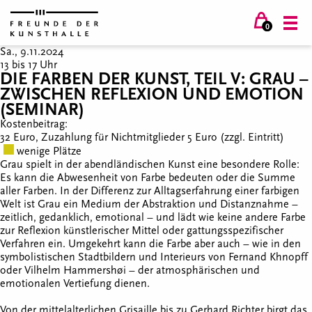
0
Sa., 9.11.2024
13 bis 17 Uhr
DIE FARBEN DER KUNST, TEIL V: GRAU –
ZWISCHEN REFLEXION UND EMOTION
(SEMINAR)
Kostenbeitrag:
32 Euro, Zuzahlung für Nichtmitglieder 5 Euro (zzgl. Eintritt)
wenige Plätze
Grau spielt in der abendländischen Kunst eine besondere Rolle:
Es kann die Abwesenheit von Farbe bedeuten oder die Summe
aller Farben. In der Differenz zur Alltagserfahrung einer farbigen
Welt ist Grau ein Medium der Abstraktion und Distanznahme –
zeitlich, gedanklich, emotional – und lädt wie keine andere Farbe
zur Reflexion künstlerischer Mittel oder gattungsspezifischer
Verfahren ein. Umgekehrt kann die Farbe aber auch – wie in den
symbolistischen Stadtbildern und Interieurs von Fernand Khnopff
oder Vilhelm Hammershøi – der atmosphärischen und
emotionalen Vertiefung dienen.
Von der mittelalterlichen Grisaille bis zu Gerhard Richter birgt das