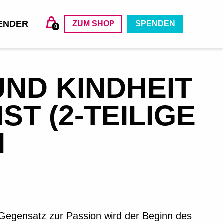
ENDER
ZUM SHOP
SPENDEN
0
ND KINDHEIT
T (2-TEILIGE
I
m Gegensatz zur Passion wird der Beginn des