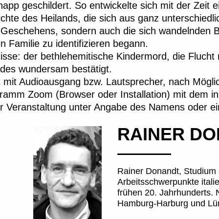
pp geschildert. So entwickelte sich mit der Zeit ei
chte des Heilands, die sich aus ganz unterschiedlic
Geschehens, sondern auch die sich wandelnden Bed
 Familie zu identifizieren begann.
nisse: der bethlehemitische Kindermord, die Fluch
indes wundersam bestätigt.
mit Audioausgang bzw. Lautsprecher, nach Möglichk
ramm Zoom (Browser oder Installation) mit dem i
r Veranstaltung unter Angabe des Namens oder ein
RAINER DON
Rainer Donandt, Studium 
Arbeitsschwerpunkte ital
frühen 20. Jahrhunderts.
Hamburg-Harburg und Lüne