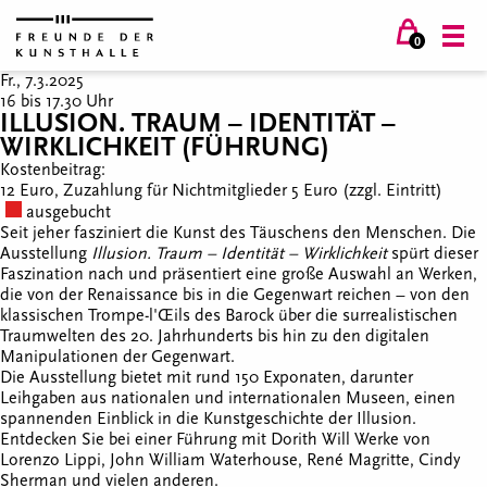
0
Fr., 7.3.2025
16 bis 17.30 Uhr
ILLUSION. TRAUM – IDENTITÄT –
WIRKLICHKEIT (FÜHRUNG)
Kostenbeitrag:
12 Euro, Zuzahlung für Nichtmitglieder 5 Euro (zzgl. Eintritt)
ausgebucht
Seit jeher fasziniert die Kunst des Täuschens den Menschen. Die
Ausstellung
Illusion. Traum – Identität – Wirklichkeit
spürt dieser
Faszination nach und präsentiert eine große Auswahl an Werken,
die von der Renaissance bis in die Gegenwart reichen – von den
klassischen Trompe-l'Œils des Barock über die surrealistischen
Traumwelten des 20. Jahrhunderts bis hin zu den digitalen
Manipulationen der Gegenwart.
Die Ausstellung bietet mit rund 150 Exponaten, darunter
Leihgaben aus nationalen und internationalen Museen, einen
spannenden Einblick in die Kunstgeschichte der Illusion.
Entdecken Sie bei einer Führung mit Dorith Will Werke von
Lorenzo Lippi, John William Waterhouse, René Magritte, Cindy
Sherman und vielen anderen.