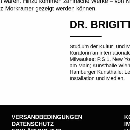
en waren. Hinzu kommen zahlreiche Werke – von Ne
z-Morkramer gezeigt werden können.
DR. BRIGIT
Studium der Kultur- und 
Kuratorin an internationale
Milwaukee; P.S 1, New Yor
am Main; Kunsthalle Wien
Hamburger Kunsthalle; Lei
Installation und Medien.
VERSANDBEDINGUNGEN
K
DATENSCHUTZ
I