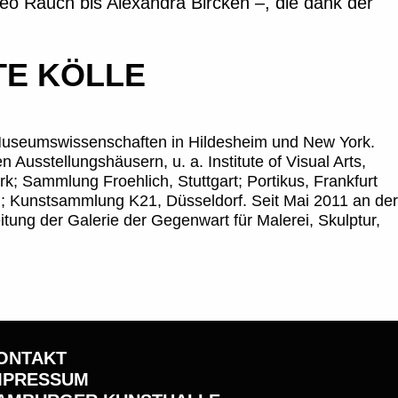
o Rauch bis Alexandra Bircken –, die dank der
TE KÖLLE
Museumswissenschaften in Hildesheim und New York.
n Ausstellungshäusern, u. a. Institute of Visual Arts,
k; Sammlung Froehlich, Stuttgart; Portikus, Frankfurt
; Kunstsammlung K21, Düsseldorf. Seit Mai 2011 an der
tung der Galerie der Gegenwart für Malerei, Skulptur,
ONTAKT
MPRESSUM