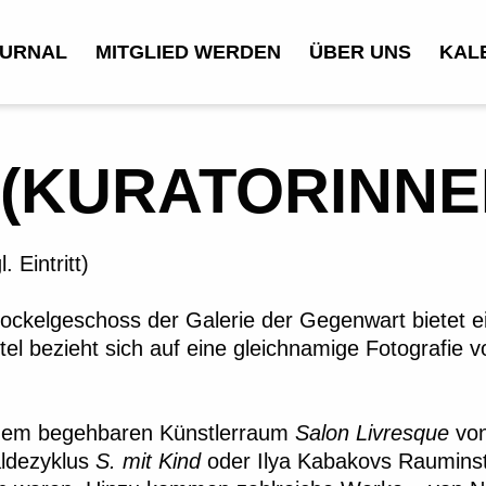
URNAL
MITGLIED WERDEN
ÜBER UNS
KAL
A (KURATORINN
 Eintritt)
ckelgeschoss der Galerie der Gegenwart bietet ein
tel bezieht sich auf eine gleichnamige Fotografie v
 dem begehbaren Künstlerraum
Salon Livresque
von
ldezyklus
S. mit Kind
oder Ilya Kabakovs Rauminst