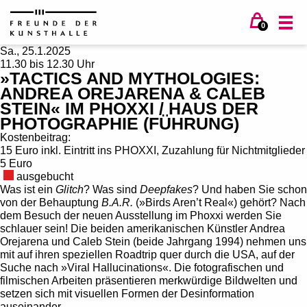
0
Sa., 25.1.2025
11.30 bis 12.30 Uhr
»TACTICS AND MYTHOLOGIES:
ANDREA OREJARENA & CALEB
STEIN« IM PHOXXI / HAUS DER
PHOTOGRAPHIE (FÜHRUNG)
Kostenbeitrag:
15 Euro inkl. Eintritt ins PHOXXI, Zuzahlung für Nichtmitglieder
5 Euro
ausgebucht
Was ist ein
Glitch
? Was sind
Deepfakes
? Und haben Sie schon
von der Behauptung
B.A.R.
(»Birds Aren’t Real«) gehört? Nach
dem Besuch der neuen Ausstellung im Phoxxi werden Sie
schlauer sein! Die beiden amerikanischen Künstler Andrea
Orejarena und Caleb Stein (beide Jahrgang 1994) nehmen uns
mit auf ihren speziellen Roadtrip quer durch die USA, auf der
Suche nach »Viral Hallucinations«. Die fotografischen und
filmischen Arbeiten präsentieren merkwürdige Bildwelten und
setzen sich mit visuellen Formen der Desinformation
auseinander.