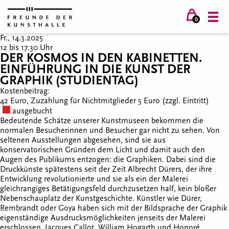
0
Fr., 14.3.2025
12 bis 17.30 Uhr
DER KOSMOS IN DEN KABINETTEN.
EINFÜHRUNG IN DIE KUNST DER
GRAPHIK (STUDIENTAG)
Kostenbeitrag:
42 Euro, Zuzahlung für Nichtmitglieder 5 Euro (zzgl. Eintritt)
ausgebucht
Bedeutende Schätze unserer Kunstmuseen bekommen die
normalen Besucherinnen und Besucher gar nicht zu sehen. Von
seltenen Ausstellungen abgesehen, sind sie aus
konservatorischen Gründen dem Licht und damit auch den
Augen des Publikums entzogen: die Graphiken. Dabei sind die
Druckkünste spätestens seit der Zeit Albrecht Dürers, der ihre
Entwicklung revolutionierte und sie als ein der Malerei
gleichrangiges Betätigungsfeld durchzusetzen half, kein bloßer
Nebenschauplatz der Kunstgeschichte. Künstler wie Dürer,
Rembrandt oder Goya haben sich mit der Bildsprache der Graphik
eigenständige Ausdrucksmöglichkeiten jenseits der Malerei
erschlossen. Jacques Callot, William Hogarth und Honoré