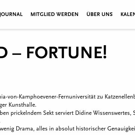
JOURNAL
MITGLIED WERDEN
ÜBER UNS
KALE
D – FORTUNE!
phia-von-Kamphoevener-Fernuniversität zu Katzenellen
r Kunsthalle.
en prickelndem Sekt serviert Didine Wissenswertes, 
.
wenig Drama, alles in absolut historischer Genauigkei