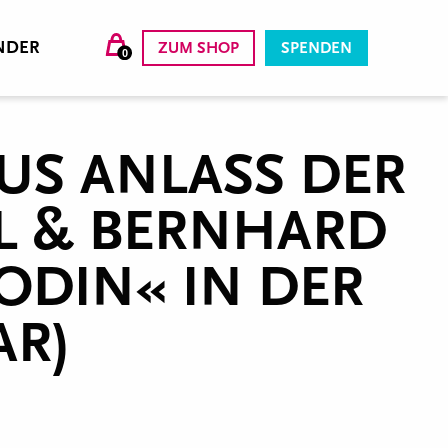
NDER
ZUM SHOP
SPENDEN
0
AUS ANLASS DER
L & BERNHARD
ODIN« IN DER
AR)