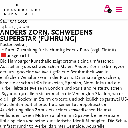
0
Sa., 15.11.2025
14 bis 15.30 Uhr
ANDERS ZORN. SCHWEDENS
SUPERSTAR (FÜHRUNG)
Kostenbeitrag:
12 Euro, Zuzahlung für Nichtmitglieder 5 Euro (zzgl. Eintritt)
ausgebucht
Die Hamburger Kunsthalle zeigt erstmals eine umfassende
Ausstellung des schwedischen Malers Anders Zorn (1860–1920),
der um 1900 eine weltweit gefeierte Berühmtheit war. In
einfachen Verhältnissen in der Provinz Dalarna aufgewachsen,
bereiste er schon früh Frankreich, Spanien, Nordafrika und die
Türkei, lebte zeitweise in London und Paris und reiste zwischen
1893 und 1911 allein siebenmal in die Vereinigten Staaten, wo er
die High Society im Sturm eroberte und schließlich sogar zwei US-
Präsidenten porträtierte. Trotz seiner kosmopolitischen
Ausrichtung blieb Zorn stets seiner schwedischen Heimat
verbunden, deren Motive vor allem im Spätwerk eine zentrale
Rolle spielen und seine künstlerische Identität prägten. Die Schau
umfasst rund 150 Werke, darunter Gemälde, Aquarelle,