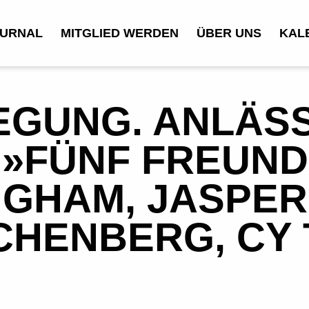
URNAL
MITGLIED WERDEN
ÜBER UNS
KAL
EGUNG. ANLÄSS
»FÜNF FREUND
GHAM, JASPER
CHENBERG, CY