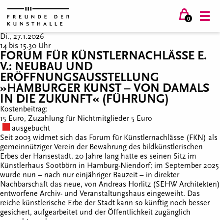
0
Di., 27.1.2026
14 bis 15.30 Uhr
FORUM FÜR KÜNSTLERNACHLÄSSE E.
V.: NEUBAU UND
ERÖFFNUNGSAUSSTELLUNG
»HAMBURGER KUNST – VON DAMALS
IN DIE ZUKUNFT« (FÜHRUNG)
Kostenbeitrag:
15 Euro, Zuzahlung für Nichtmitglieder 5 Euro
ausgebucht
Seit 2003 widmet sich das Forum für Künstlernachlässe (FKN) als
gemeinnütziger Verein der Bewahrung des bildkünstlerischen
Erbes der Hansestadt. 20 Jahre lang hatte es seinen Sitz im
Künstlerhaus Sootbörn in Hamburg-Niendorf; im September 2025
wurde nun – nach nur einjähriger Bauzeit – in direkter
Nachbarschaft das neue, von Andreas Horlitz (SEHW Architekten)
entworfene Archiv- und Veranstaltungshaus eingeweiht. Das
reiche künstlerische Erbe der Stadt kann so künftig noch besser
gesichert, aufgearbeitet und der Öffentlichkeit zugänglich