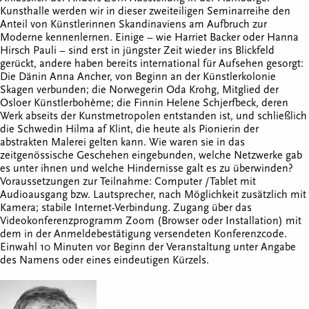
Kunsthalle werden wir in dieser zweiteiligen Seminarreihe den
Anteil von Künstlerinnen Skandinaviens am Aufbruch zur
Moderne kennenlernen. Einige – wie Harriet Backer oder Hanna
Hirsch Pauli – sind erst in jüngster Zeit wieder ins Blickfeld
gerückt, andere haben bereits international für Aufsehen gesorgt:
Die Dänin Anna Ancher, von Beginn an der Künstlerkolonie
Skagen verbunden; die Norwegerin Oda Krohg, Mitglied der
Osloer Künstlerbohème; die Finnin Helene Schjerfbeck, deren
Werk abseits der Kunstmetropolen entstanden ist, und schließlich
die Schwedin Hilma af Klint, die heute als Pionierin der
abstrakten Malerei gelten kann. Wie waren sie in das
zeitgenössische Geschehen eingebunden, welche Netzwerke gab
es unter ihnen und welche Hindernisse galt es zu überwinden?
Voraussetzungen zur Teilnahme: Computer /Tablet mit
Audioausgang bzw. Lautsprecher, nach Möglichkeit zusätzlich mit
Kamera; stabile Internet-Verbindung. Zugang über das
Videokonferenzprogramm Zoom (Browser oder Installation) mit
dem in der Anmeldebestätigung versendeten Konferenzcode.
Einwahl 10 Minuten vor Beginn der Veranstaltung unter Angabe
des Namens oder eines eindeutigen Kürzels.