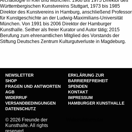
Archäologie in Kiel und München. 1968 bis 1973 Direktor des
Württembergischen Kunstvereins Stuttgart, 1973 bis 1985
Direktor des Kunstvereins in Hamburg, anschließend Professor
für Kunstgeschichte an der Ludwig-Maximilians-Universität
München. Von 1991 bis 2006 Direktor der Hamburger
Kunsthalle. Seither als freier Kurator und Autor tätig; 2015
Berufung zum ehrenamtlichen Mitglied des Vorstands der
Stiftung Deutsches Zentrum Kulturgutverluste in Magdeburg.
NEWSLETTER
ERKLÄRUNG ZUR
SHOP
BARRIEREFREIHEIT
FRAGEN UND ANTWORTEN
SPENDEN
AGB
KONTAKT
WIDERRUF
IMPRESSUM
VERSANDBEDINGUNGEN
HAMBURGER KUNSTHALLE
DATENSCHUTZ
© 2026 Freunde der
Widerrufsformular
Kunsthalle. All rights
reserved.