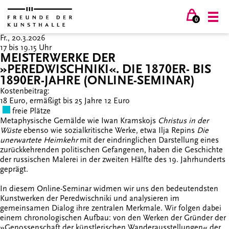
0
Fr., 20.3.2026
17 bis 19.15 Uhr
MEISTERWERKE DER
»PEREDWISCHNIKI«. DIE 1870ER- BIS
1890ER-JAHRE (ONLINE-SEMINAR)
Kostenbeitrag:
18 Euro, ermäßigt bis 25 Jahre 12 Euro
freie Plätze
Metaphysische Gemälde wie Iwan Kramskojs
Christus in der
Wüste
ebenso wie sozialkritische Werke, etwa Ilja Repins
Die
unerwartete Heimkehr
mit der eindringlichen Darstellung eines
zurückkehrenden politischen Gefangenen, haben die Geschichte
der russischen Malerei in der zweiten Hälfte des 19. Jahrhunderts
geprägt.
In diesem Online-Seminar widmen wir uns den bedeutendsten
Kunstwerken der Peredwischniki und analysieren im
gemeinsamen Dialog ihre zentralen Merkmale. Wir folgen dabei
einem chronologischen Aufbau: von den Werken der Gründer der
»Genossenschaft der künstlerischen Wanderausstellungen« der