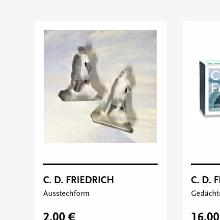
C. D. FRIEDRICH
C. D. 
Ausstechform
Gedächtn
2,00 €
16,00