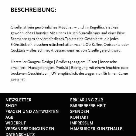
BESCHREIBUNG:
Giselle ist kein gewöhnliches Mädchen – und ihr Kugelfisch ist kein
gewöhnliches Haustier. Mit einem Hauch Surrealismus und einer Prise
Seemannsgarn serviert dir dieses Tablett eine Geschichte, die jedes
Frühstück ein bisschen märchenhafter macht. Ob Kaffee, Croissants oder
Cocktails – alles schmeckt besser, wenn es von Giselle gereicht wird.
Hersteller Gangzaï Design | Größe: 14×21,5 cm | Eisen | Innenseite
emailliert | Handgefertigtes Produkt | Reinigung mit einem feuchten oder
trockenen Geschirrtuch | UV-empfindlich, deswegen nur für Innenräume
geeignet
NEWSLETTER
ERKLÄRUNG ZUR
SHOP
BARRIEREFREIHEIT
FRAGEN UND ANTWORTEN
SPENDEN
AGB
KONTAKT
WIDERRUF
IMPRESSUM
VERSANDBEDINGUNGEN
HAMBURGER KUNSTHALLE
DATENSCHUTZ