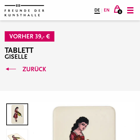
DE
|
EN
0
VORHER 39,- €
TABLETT
GISELLE
ZURÜCK