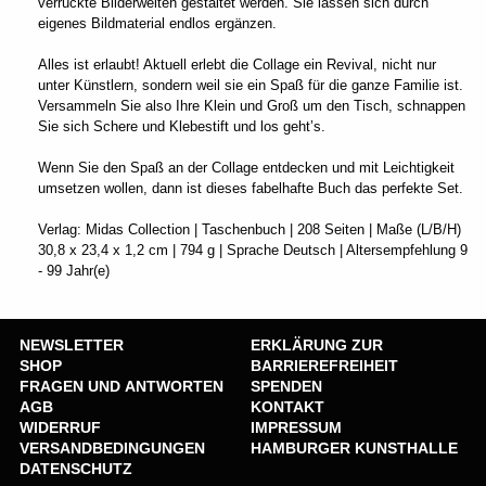
verrückte Bilderwelten gestaltet werden. Sie lassen sich durch
eigenes Bildmaterial endlos ergänzen.
Alles ist erlaubt! Aktuell erlebt die Collage ein Revival, nicht nur
unter Künstlern, sondern weil sie ein Spaß für die ganze Familie ist.
Versammeln Sie also Ihre Klein und Groß um den Tisch, schnappen
Sie sich Schere und Klebestift und los geht’s.
Wenn Sie den Spaß an der Collage entdecken und mit Leichtigkeit
umsetzen wollen, dann ist dieses fabelhafte Buch das perfekte Set.
Verlag: Midas Collection | Taschenbuch | 208 Seiten | Maße (L/B/H)
30,8 x 23,4 x 1,2 cm | 794 g | Sprache Deutsch | Altersempfehlung 9
- 99 Jahr(e)
NEWSLETTER
ERKLÄRUNG ZUR
SHOP
BARRIEREFREIHEIT
FRAGEN UND ANTWORTEN
SPENDEN
AGB
KONTAKT
WIDERRUF
IMPRESSUM
VERSANDBEDINGUNGEN
HAMBURGER KUNSTHALLE
DATENSCHUTZ