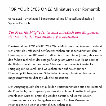
FOR YOUR EYES ONLY. Miniaturen der Romantik
06.02.2026 - 07.06.2026 | Sonderausstellung | Ausstellungskatalog |
Sprache Deutsch
Der Preis für Mitglieder ist ausschließlich den Mitgliedern
der Freunde der Kunsthalle e.V. vorbehalten.
Die Ausstellung FOR YOUR EYES ONLY. Miniaturen der Romantik widmet
sich erstmals umfassend der facettenreichen Kunst der Miniaturmalerei in
Hamburg von ihrer Blütezeit um 1800 bis zu den 1840er Jahren, als sie von
den frühen Techniken der Fotografie abgelöst wurde. Das kleine Format
der Bildnisminiatur – meist etwa 6 bis 10 cm – sowie die kunstvolle
Fertigung mit Aquarell- und Gouachefarben auf hauchdünnen
Elfenbeinplättchen, teils mit Silberfolie hinterlegt, fasziniert bis heute.
Insgesamt werden über 250 Objekte präsentiert.
Den Ausgangspunkt der Schau bilden Porträtminiaturen aus dem Bestand
der Kunsthalle, die 2023–2024 konservatorisch und kunsttechnologisch
erschlossen wurden: Erstmalig werden daraus rund 60 Miniaturen,
zusammen mit ca. 200 Leihgaben aus europäischen Museen und
Privatbesitz, teils ebenso erstmalig, zu sehen sein.