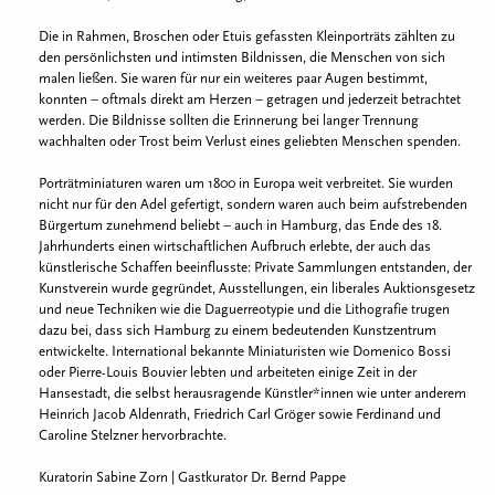
Die in Rahmen, Broschen oder Etuis gefassten Kleinporträts zählten zu
den persönlichsten und intimsten Bildnissen, die Menschen von sich
malen ließen. Sie waren für nur ein weiteres paar Augen bestimmt,
konnten – oftmals direkt am Herzen – getragen und jederzeit betrachtet
werden. Die Bildnisse sollten die Erinnerung bei langer Trennung
wachhalten oder Trost beim Verlust eines geliebten Menschen spenden.
Porträtminiaturen waren um 1800 in Europa weit verbreitet. Sie wurden
nicht nur für den Adel gefertigt, sondern waren auch beim aufstrebenden
Bürgertum zunehmend beliebt – auch in Hamburg, das Ende des 18.
Jahrhunderts einen wirtschaftlichen Aufbruch erlebte, der auch das
künstlerische Schaffen beeinflusste: Private Sammlungen entstanden, der
Kunstverein wurde gegründet, Ausstellungen, ein liberales Auktionsgesetz
und neue Techniken wie die Daguerreotypie und die Lithografie trugen
dazu bei, dass sich Hamburg zu einem bedeutenden Kunstzentrum
entwickelte. International bekannte Miniaturisten wie Domenico Bossi
oder Pierre-Louis Bouvier lebten und arbeiteten einige Zeit in der
Hansestadt, die selbst herausragende Künstler*innen wie unter anderem
Heinrich Jacob Aldenrath, Friedrich Carl Gröger sowie Ferdinand und
Caroline Stelzner hervorbrachte.
Kuratorin Sabine Zorn | Gastkurator Dr. Bernd Pappe