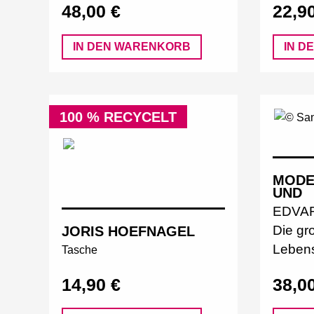
48,00 €
22,9
IN DEN WARENKORB
IN D
100 % RECYCELT
MODE
UND
EDVA
Die gr
JORIS HOEFNAGEL
Leben
Tasche
14,90 €
38,0