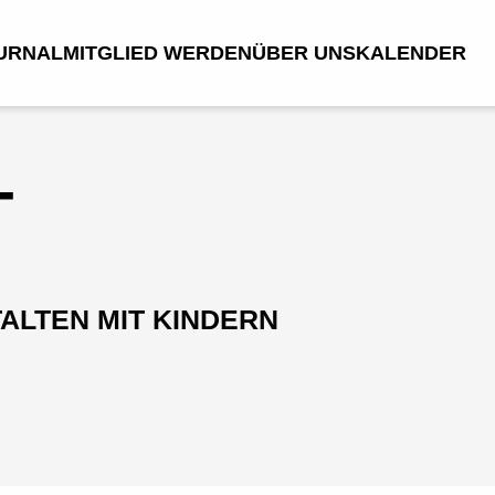
URNAL
MITGLIED WERDEN
ÜBER UNS
KALENDER
T
TALTEN MIT KINDERN