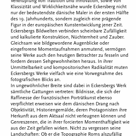
Verknüpfung von Tradition und Innovation, sowie von
Klassizität und Wirklichkeitsnähe wurde Eckersberg nicht
nur der bedeutendste dänische Maler in der ersten Hälfte
des 19. Jahrhunderts, sondern zugleich eine prägende
Figur in der europäischen Kunstentwicklung jener Zeit.
Eckersbergs Bildwelten verbinden scheinbare Zufälligkeit
und kalkulierte Konstruktion, Nüchternheit und Zauber.
Gleichsam wie bildgewordene Augenblicke oder
eingefrorene Momentaufnahmen anmutend, vermögen
seine Werke auch den heutigen Betrachter zu fesseln und
fordern dessen Sehgewohnheiten heraus. In ihrer
Unmittelbarkeit und kompositorischen Radikalität muten
Eckersbergs Werke vielfach wie eine Vorwegnahme des
fotografischen Blicks an.
In ungewöhnlicher Breite sind dabei in Eckersbergs Werk
sämtliche Gattungen vertreten: Bildnisse, die sich der
Raffinesse der französischen Porträtkunst ebenso
verpflichtet erweisen wie dem dänischen Drang nach
Objektivität, Historiengemälde, deren Protagonisten ihre
Herkunft aus dem Aktsaal nicht verleugnen können und
Genreszenen, die in ihrer forcierten Momenthaftigkeit wie
aus der Zeit gefallen wirken. Nicht zu vergessen seine
Landschaften: Ob er die Topographie Roms alszufällig