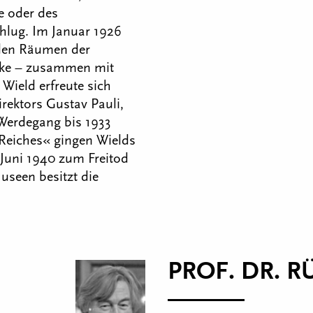
e oder des
hlug. Im Januar 1926
 den Räumen der
erke – zusammen mit
ield erfreute sich
rektors Gustav Pauli,
 Werdegang bis 1933
 Reiches« gingen Wields
 Juni 1940 zum Freitod
useen besitzt die
PROF. DR. R