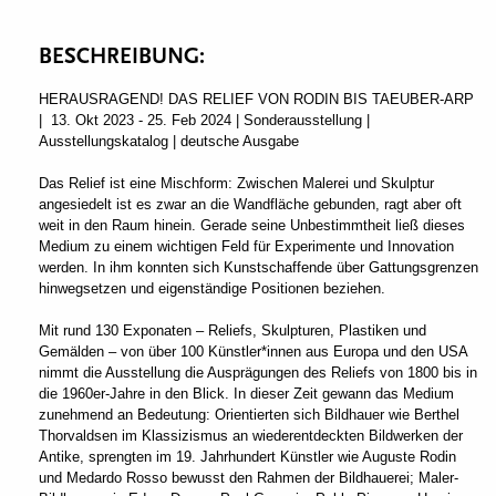
BESCHREIBUNG:
HERAUSRAGEND! DAS RELIEF VON RODIN BIS TAEUBER-ARP
| 13. Okt 2023 - 25. Feb 2024 | Sonderausstellung |
Ausstellungskatalog | deutsche Ausgabe
Das Relief ist eine Mischform: Zwischen Malerei und Skulptur
angesiedelt ist es zwar an die Wandfläche gebunden, ragt aber oft
weit in den Raum hinein. Gerade seine Unbestimmtheit ließ dieses
Medium zu einem wichtigen Feld für Experimente und Innovation
werden. In ihm konnten sich Kunstschaffende über Gattungsgrenzen
hinwegsetzen und eigenständige Positionen beziehen.
Mit rund 130 Exponaten – Reliefs, Skulpturen, Plastiken und
Gemälden – von über 100 Künstler*innen aus Europa und den USA
nimmt die Ausstellung die Ausprägungen des Reliefs von 1800 bis in
die 1960er-Jahre in den Blick. In dieser Zeit gewann das Medium
zunehmend an Bedeutung: Orientierten sich Bildhauer wie Berthel
Thorvaldsen im Klassizismus an wiederentdeckten Bildwerken der
Antike, sprengten im 19. Jahrhundert Künstler wie Auguste Rodin
und Medardo Rosso bewusst den Rahmen der Bildhauerei; Maler-