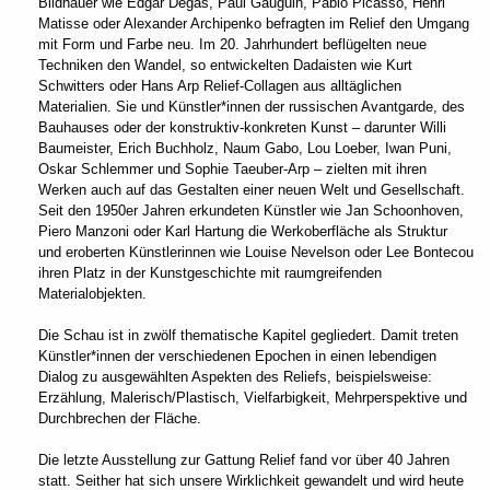
Bildhauer wie Edgar Degas, Paul Gauguin, Pablo Picasso, Henri
Matisse oder Alexander Archipenko befragten im Relief den Umgang
mit Form und Farbe neu. Im 20. Jahrhundert beflügelten neue
Techniken den Wandel, so entwickelten Dadaisten wie Kurt
Schwitters oder Hans Arp Relief-Collagen aus alltäglichen
Materialien. Sie und Künstler*innen der russischen Avantgarde, des
Bauhauses oder der konstruktiv-konkreten Kunst – darunter Willi
Baumeister, Erich Buchholz, Naum Gabo, Lou Loeber, Iwan Puni,
Oskar Schlemmer und Sophie Taeuber-Arp – zielten mit ihren
Werken auch auf das Gestalten einer neuen Welt und Gesellschaft.
Seit den 1950er Jahren erkundeten Künstler wie Jan Schoonhoven,
Piero Manzoni oder Karl Hartung die Werkoberfläche als Struktur
und eroberten Künstlerinnen wie Louise Nevelson oder Lee Bontecou
ihren Platz in der Kunstgeschichte mit raumgreifenden
Materialobjekten.
Die Schau ist in zwölf thematische Kapitel gegliedert. Damit treten
Künstler*innen der verschiedenen Epochen in einen lebendigen
Dialog zu ausgewählten Aspekten des Reliefs, beispielsweise:
Erzählung, Malerisch/Plastisch, Vielfarbigkeit, Mehrperspektive und
Durchbrechen der Fläche.
Die letzte Ausstellung zur Gattung Relief fand vor über 40 Jahren
statt. Seither hat sich unsere Wirklichkeit gewandelt und wird heute