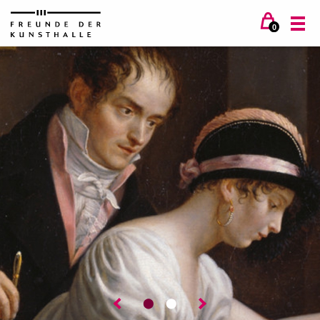
0
⬤
⬤