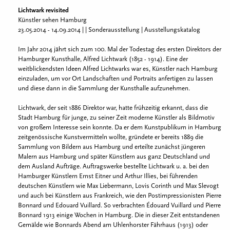
Lichtwark revisited
Künstler sehen Hamburg
23.05.2014 - 14.09.2014 | | Sonderausstellung | Ausstellungskatalog
Im Jahr 2014 jährt sich zum 100. Mal der Todestag des ersten Direktors der
Hamburger Kunsthalle, Alfred Lichtwark (1852 - 1914). Eine der
weitblickendsten Ideen Alfred Lichtwarks war es, Künstler nach Hamburg
einzuladen, um vor Ort Landschaften und Portraits anfertigen zu lassen
und diese dann in die Sammlung der Kunsthalle aufzunehmen.
Lichtwark, der seit 1886 Direktor war, hatte frühzeitig erkannt, dass die
Stadt Hamburg für junge, zu seiner Zeit moderne Künstler als Bildmotiv
von großem Interesse sein konnte. Da er dem Kunstpublikum in Hamburg
zeitgenössische Kunstvermitteln wollte, gründete er bereits 1889 die
Sammlung von Bildern aus Hamburg und erteilte zunächst jüngeren
Malern aus Hamburg und später Künstlern aus ganz Deutschland und
dem Ausland Aufträge. Auftragswerke bestellte Lichtwark u. a. bei den
Hamburger Künstlern Ernst Eitner und Arthur Illies, bei führenden
deutschen Künstlern wie Max Liebermann, Lovis Corinth und Max Slevogt
und auch bei Künstlern aus Frankreich, wie den Postimpressionisten Pierre
Bonnard und Edouard Vuillard. So verbrachten Édouard Vuillard und Pierre
Bonnard 1913 einige Wochen in Hamburg. Die in dieser Zeit entstandenen
Gemälde wie Bonnards Abend am Uhlenhorster Fährhaus (1913) oder