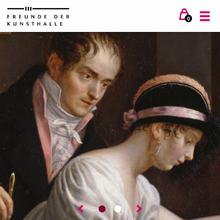
0
⬤
⬤