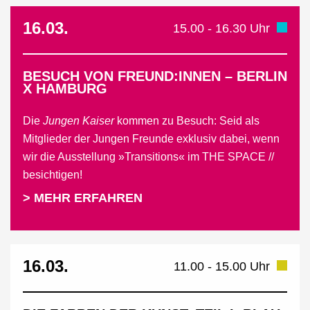
16.03.
15.00 - 16.30 Uhr
BESUCH VON FREUND:INNEN – BERLIN
X HAMBURG
Die
Jungen Kaiser
kommen zu Besuch: Seid als
Mitglieder der Jungen Freunde exklusiv dabei, wenn
wir die Ausstellung »Transitions« im THE SPACE //
besichtigen!
> MEHR ERFAHREN
16.03.
11.00 - 15.00 Uhr