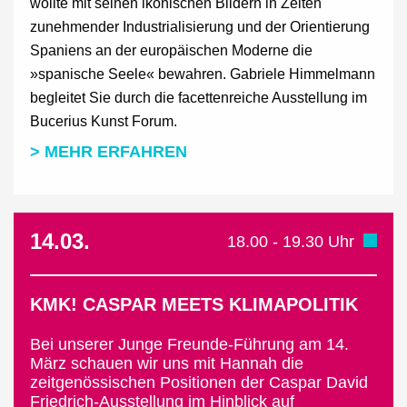
wollte mit seinen ikonischen Bildern in Zeiten
zunehmender Industrialisierung und der Orientierung
Spaniens an der europäischen Moderne die
»spanische Seele« bewahren. Gabriele Himmelmann
begleitet Sie durch die facettenreiche Ausstellung im
Bucerius Kunst Forum.
> MEHR ERFAHREN
14.03.
18.00 - 19.30 Uhr
KMK! CASPAR MEETS KLIMAPOLITIK
Bei unserer Junge Freunde-Führung am 14.
März schauen wir uns mit Hannah die
zeitgenössischen Positionen der Caspar David
Friedrich-Ausstellung im Hinblick auf