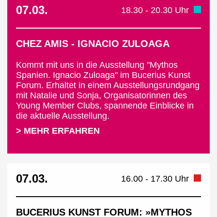
07.03.
18.30 - 20.30 Uhr
CHEZ AMIS - IGNACIO ZULOAGA
Kommt mit uns in die Ausstellung "Mythos
Spanien. Ignacio Zuloaga" im Bucerius Kunst
Forum. Erhaltet in einem Ausstellungsrundgang
mit Natalie und Sonja, Organisatorinnen des
Young Member Clubs, spannende Einblicke in
die aktuelle Ausstellung.
> MEHR ERFAHREN
07.03.
16.00 - 17.30 Uhr
BUCERIUS KUNST FORUM: »MYTHOS