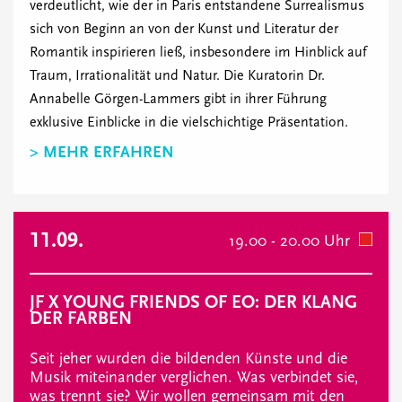
verdeutlicht, wie der in Paris entstandene Surrealismus
sich von Beginn an von der Kunst und Literatur der
Romantik inspirieren ließ, insbesondere im Hinblick auf
Traum, Irrationalität und Natur. Die Kuratorin Dr.
Annabelle Görgen-Lammers gibt in ihrer Führung
exklusive Einblicke in die vielschichtige Präsentation.
> MEHR ERFAHREN
11.09.
19.00 - 20.00 Uhr
JF X YOUNG FRIENDS OF EO: DER KLANG
DER FARBEN
Seit jeher wurden die bildenden Künste und die
Musik miteinander verglichen. Was verbindet sie,
was trennt sie? Wir wollen gemeinsam mit den