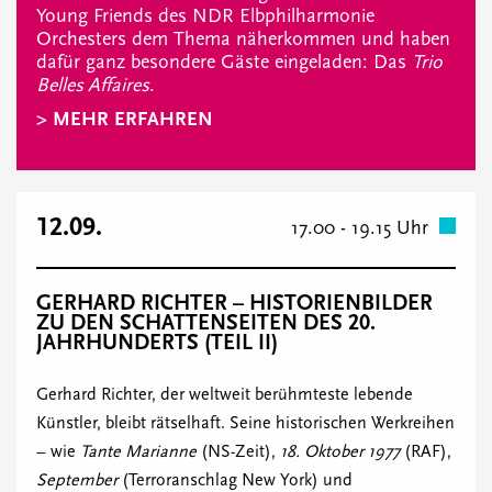
Young Friends des NDR Elbphilharmonie
Orchesters dem Thema näherkommen und haben
dafür ganz besondere Gäste eingeladen: Das
Trio
Belles Affaires
.
> MEHR ERFAHREN
12.09.
17.00 - 19.15 Uhr
GERHARD RICHTER – HISTORIENBILDER
ZU DEN SCHATTENSEITEN DES 20.
JAHRHUNDERTS (TEIL II)
Gerhard Richter, der weltweit berühmteste lebende
Künstler, bleibt rätselhaft. Seine historischen Werkreihen
– wie
Tante Marianne
(NS-Zeit),
18. Oktober 1977
(RAF),
September
(Terroranschlag New York) und