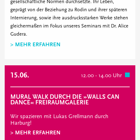
gesellschaftliche Normen durchsetzte. Ihr Leben,
geprägt von der Beziehung zu Rodin und ihrer späteren
Internierung, sowie ihre ausdrucksstarken Werke stehen
gleichermaßen im Fokus unseres Seminars mit Dr. Alice
Gudera.
> MEHR ERFAHREN
15.06.
12.00 - 14.00 Uhr
MURAL WALK DURCH DIE »WALLS CAN
DANCE« FREIRAUMGALERIE
Wir spazieren mit Lukas Grellmann durch
Harburg!
> MEHR ERFAHREN