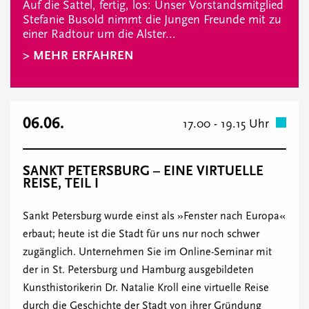
Auf die Sattel, fertig, los: Unser Vorstandsmitglied
Stefanie Busold nimmt die Jungen Freunde mit zu
einer Radtour um die Alster...
> MEHR ERFAHREN
06.06.
17.00 - 19.15 Uhr
SANKT PETERSBURG – EINE VIRTUELLE
REISE, TEIL I
Sankt Petersburg wurde einst als »Fenster nach Europa«
erbaut; heute ist die Stadt für uns nur noch schwer
zugänglich. Unternehmen Sie im Online-Seminar mit
der in St. Petersburg und Hamburg ausgebildeten
Kunsthistorikerin Dr. Natalie Kroll eine virtuelle Reise
durch die Geschichte der Stadt von ihrer Gründung